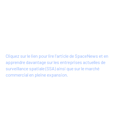
SpaceAble, l'une des startups identifiées
par SpaceNews comme faisant partie des
8 acteurs mondiaux du NewSpace dans le
domaine de la surveillance de l'espace -
17/06/2022
Cliquez sur le lien pour lire l'article de SpaceNews et en
apprendre davantage sur les entreprises actuelles de
surveillance spatiale (SSA) ainsi que sur le marché
commercial en pleine expansion.
Plus d'info
Communiqué de presse Arianespace -