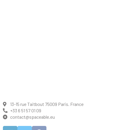
Accueil
Nous rejoindre
Mentions légales
Politique de confidentialité
Contact
13-15 rue Taitbout 75009 Paris. France
+33 6 51 57 01 09
contact@spaceable.eu