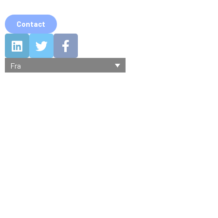
Contact
Fra
Dans l'actualité
Articles & interviews
SpaceAble a participé à la Journée de
l’Innovation organisé par le CNES ! -