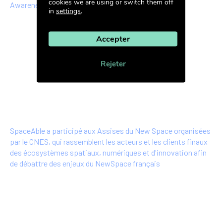
cookies we are using or switch them off
Awareness (SSA).
in
settings
.
Plus d'info
Accepter
Rejeter
Julien Cantegreil, Keynote de la session «
Réussir le NewSpace ensemble » aux
Assises du NewSpace 2022 - 01/07/2022
SpaceAble a participé aux Assises du New Space organisées
par le CNES, qui rassemblent les acteurs et les clients finaux
des écosystèmes spatiaux, numériques et d'innovation afin
de débattre des enjeux du NewSpace français
Plus d'info