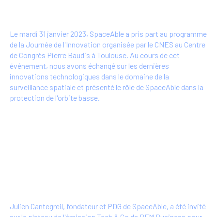
31/01/2023
Le mardi 31 janvier 2023, SpaceAble a pris part au programme
de la Journée de l'Innovation organisée par le CNES au Centre
de Congrès Pierre Baudis à Toulouse. Au cours de cet
événement, nous avons échangé sur les dernières
innovations technologiques dans le domaine de la
surveillance spatiale et présenté le rôle de SpaceAble dans la
protection de l'orbite basse.
Plus d'info
Julien Cantegreil invité de l'émission Tech
& Co sur BFM Business - 16/11/2022
Julien Cantegreil, fondateur et PDG de SpaceAble, a été invité
sur le plateau de l'émission Tech & Co de BFM Business pour