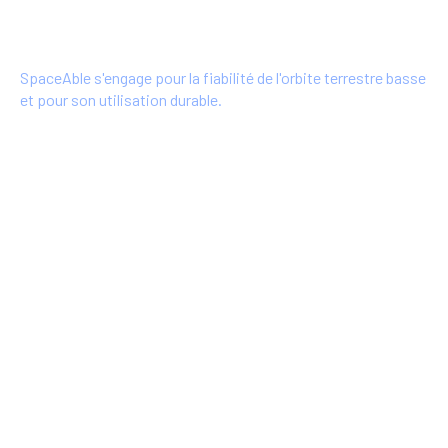
SpaceAble du 12/04/2021
SpaceAble s'engage pour la fiabilité de l'orbite terrestre basse
et pour son utilisation durable.
Plus d'info